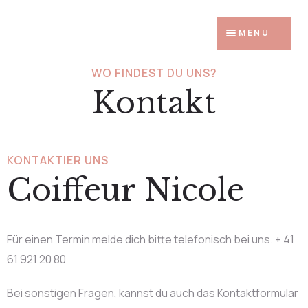
MENU
Home
WO FINDEST DU UNS?
Kontakt
Produkte
Bilder
KONTAKTIER UNS
Preise
Coiffeur Nicole
Über uns
Kontakt
Für einen Termin melde dich bitte telefonisch bei uns. + 41
61 921 20 80
Bei sonstigen Fragen, kannst du auch das Kontaktformular